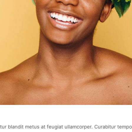
tur blandit metus at feugiat ullamcorper. Curabitur tempor