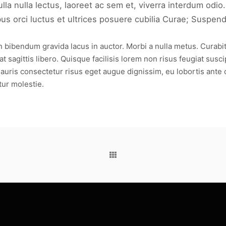
a nulla lectus, laoreet ac sem et, viverra interdum odio.
 orci luctus et ultrices posuere cubilia Curae; Suspendis
ibendum gravida lacus in auctor. Morbi a nulla metus. Curabitur s
 sagittis libero. Quisque facilisis lorem non risus feugiat susci
auris consectetur risus eget augue dignissim, eu lobortis ante 
tur molestie.